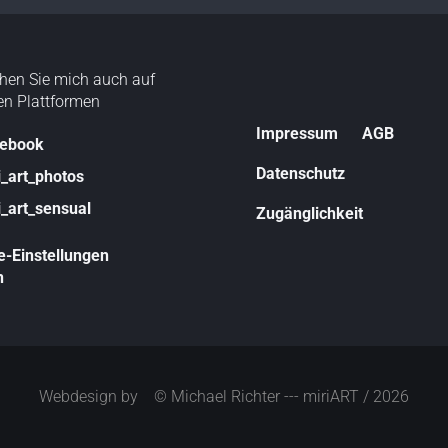
hen Sie mich auch auf
en Plattformen
N
Impressum
AGB
ebook
a
v
Datenschutz
i_art_photos
i
i_art_sensual
g
Zugänglichkeit
a
e-Einstellungen
t
n
i
o
n
ü
b
e
Webdesign by © Michael Richter --- miriART / 2026
r
s