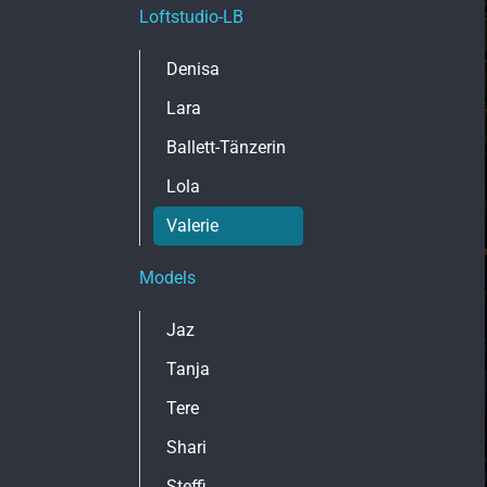
i
a
Loftstudio-LB
n
t
i
g
Denisa
o
e
n
Lara
n
ü
Ballett-Tänzerin
b
e
Lola
r
s
Valerie
p
r
Models
i
n
Jaz
g
e
Tanja
n
Tere
Shari
Steffi