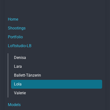
i
g
a
Home
t
i
Shootings
o
n
Portfolio
ü
Loftstudio-LB
b
e
Denisa
r
s
Lara
p
r
Ballett-Tänzerin
i
Lola
n
g
Valerie
e
n
Models