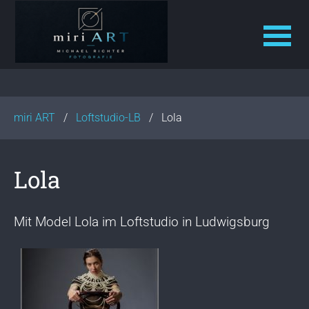
N
a
v
miri ART
Loftstudio-LB
Lola
i
g
a
Lola
t
i
o
Mit Model Lola im Loftstudio in Ludwigsburg
n
ü
b
e