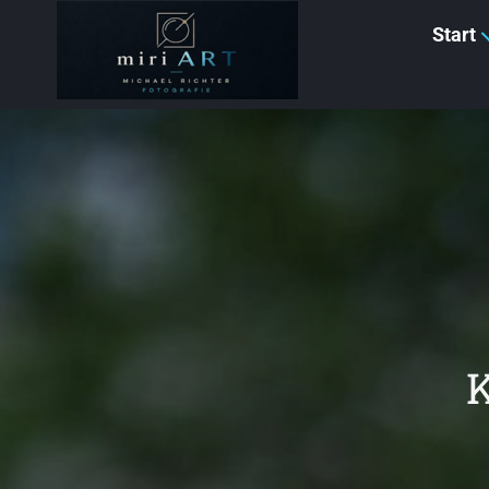
N
Start
a
v
i
g
a
t
i
o
n
ü
b
e
K
r
s
p
r